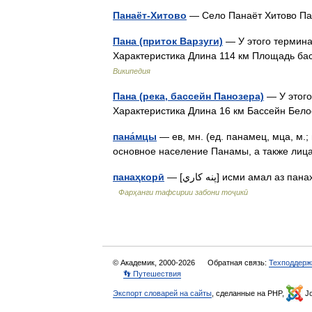
Панаёт-Хитово
— Село Панаёт Хитово П
Пана (приток Варзуги)
— У этого термина
Характеристика Длина 114 км Площадь ба
Википедия
Пана (река, бассейн Панозера)
— У этого
Характеристика Длина 16 км Бассейн Бел
пана́мцы
— ев, мн. (ед. панамец, мца, м.;
основное население Панамы, а также лиц
панаҳкорӣ
— [پنه کاري] исми амал аз панаҳ кор кардан; кореро дар пинҳонӣ анҷом додан; пинҳонкорӣ …
Фарҳанги тафсирии забони тоҷикӣ
© Академик, 2000-2026
Обратная связь:
Техподдерж
👣 Путешествия
Экспорт словарей на сайты
, сделанные на PHP,
Jo