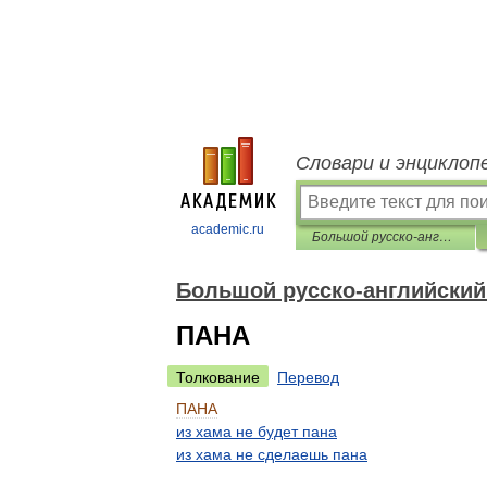
Словари и энциклоп
academic.ru
Большой русско-английский фразеологический словарь
Большой русско-английский
ПАНА
Толкование
Перевод
ПАНА
из
хама
не
будет
пана
из
хама
не
сделаешь
пана