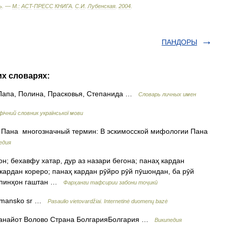
ь
. —
М
.
:
ACT
-
ПРЕСС
КНИГА
.
С
.
И
.
Лубенская
.
2004
.
ПАНДОРЫ
их словарях:
Папа, Полина, Прасковья, Степанида …
Словарь личных имен
ічний словник української мови
» Пана многозначный термин: В эскимосской мифологии Пана
едия
 кардан кореро; панаҳ кардан рӯйро рӯй пӯшондан, ба рӯй
, пинҳон гаштан …
Фарҳанги тафсирии забони тоҷикӣ
urmansko sr …
Pasaulio vietovardžiai. Internetinė duomenų bazė
анайот Волово Страна БолгарияБолгария …
Википедия