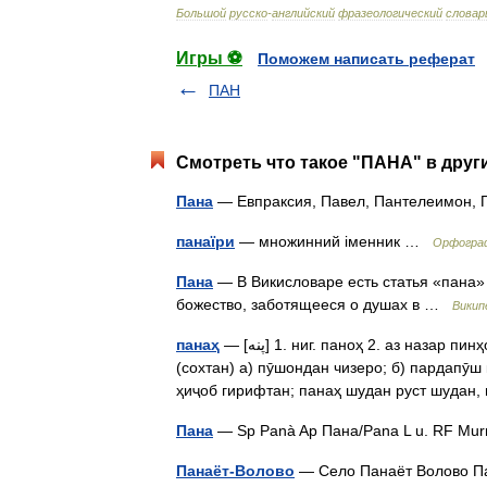
Большой
русско
-
английский
фразеологический
словар
Игры ⚽
Поможем написать реферат
ПАН
Смотреть что такое "ПАНА" в друг
Пана
— Евпраксия, Павел, Пантелеимон, 
панаїри
— множинний іменник …
Орфограф
Пана
— В Викисловаре есть статья «пана
божество, заботящееся о душах в …
Викип
панаҳ
— [پنه] 1. ниг. паноҳ 2. аз назар пинҳон; бехавфу хатар, дур аз назари бегона; панаҳ кардан
(сохтан) а) пӯшондан чизеро; б) пардапӯш
ҳиҷоб гирифтан; панаҳ шудан руст шудан
Пана
— Sp Panà Ap Пана/Pana L u. RF M
Панаёт-Волово
— Село Панаёт Волово П