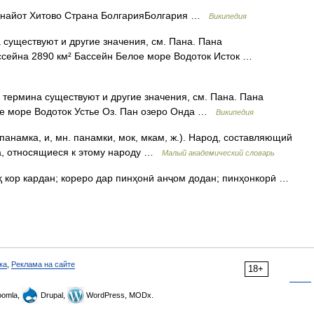
анайот Хитово Страна БолгарияБолгария …
Википедия
 существуют и другие значения, см. Пана. Пана
ссейна 2890 км² Бассейн Белое море Водоток Исток …
 термина существуют и другие значения, см. Пана. Пана
ое море Водоток Устье Оз. Пан озеро Онда …
Википедия
 панамка, и, мн. панамки, мок, мкам, ж.). Народ, составляющий
а, относящиеся к этому народу …
Малый академический словарь
ка
,
Реклама на сайте
18+
omla,
Drupal,
WordPress, MODx.