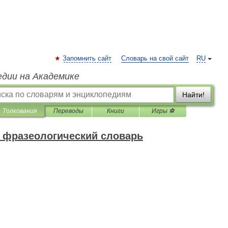
Запомнить сайт
Словарь на свой сайт
RU
едии на Академике
Найти!
Толкования
Переводы
Книги
Игры ⚽
 фразеологический словарь